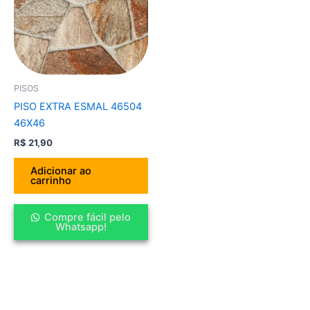
PISOS
PISO EXTRA ESMAL 46504
46X46
R$
21,90
Adicionar ao
carrinho
Compre fácil pelo
Whatsapp!