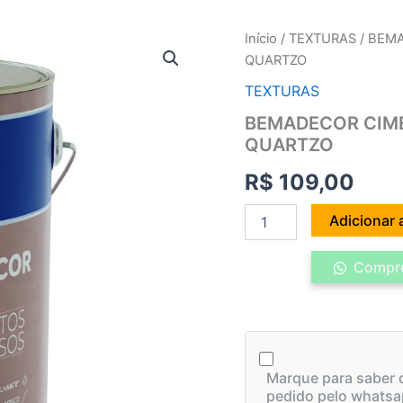
BEMADECOR
Início
/
TEXTURAS
/ BEM
CIMENTO
QUARTZO
QUEIMADO
5KG
TEXTURAS
-
BEMADECOR CIME
CRISTAL
QUARTZO
DE
QUARTZO
R$
109,00
quantidade
Adicionar 
Compre
Marque para saber q
pedido pelo whatsa