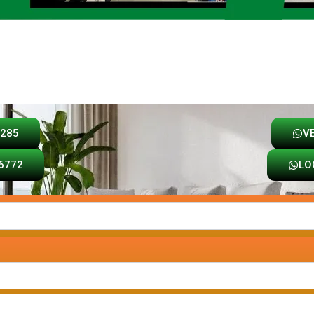
Loja
Carrinho
8285
V
6772
LO