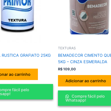
S
TEXTURAS
 RUSTICA GRAFIATO 25KG
BEMADECOR CIMENTO QU
5KG – CINZA ESMERALDA
R$
109,00
onar ao carrinho
Adicionar ao carrinho
mpre fácil pelo
sapp!
Compre fácil pelo
Whatsapp!