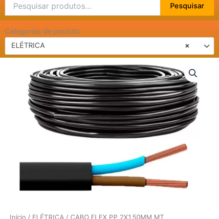
Pesquisar
Pesquisar
por:
Categorias de produto
ELÉTRICA
×
CABO
FLEX
PP
2X1,50MM
MT
quantidade
Início
/
ELÉTRICA
/ CABO FLEX PP 2X1,50MM MT