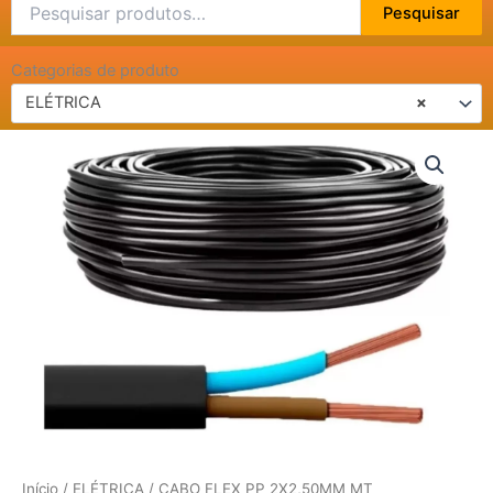
Pesquisar
Pesquisar
por:
Categorias de produto
ELÉTRICA
×
CABO
FLEX
PP
2X2,50MM
MT
quantidade
Início
/
ELÉTRICA
/ CABO FLEX PP 2X2,50MM MT