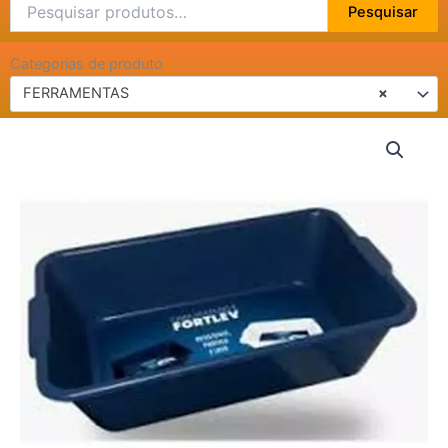
Pesquisar
Pesquisar
por:
Categorias de produto
FERRAMENTAS
×
CAIXA
PARA
MASSA
20
LITROS
-
FORTLEV
quantidade