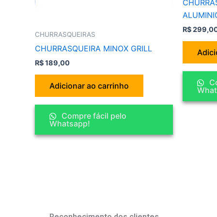
CHURRAS
ALUMINI
R$
299,0
CHURRASQUEIRAS
CHURRASQUEIRA MINOX GRILL
Adici
R$
189,00
Co
Adicionar ao carrinho
What
Compre fácil pelo
Whatsapp!
Reconhecimento dos clientes