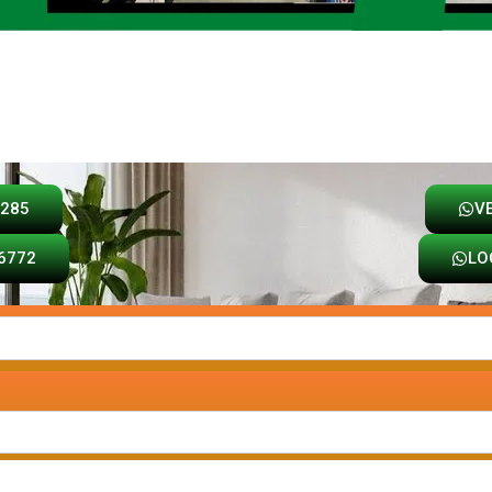
Loja
Carrinho
8285
V
6772
LO