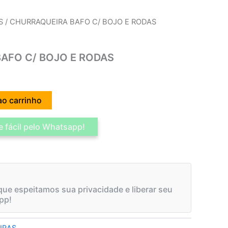
S
/ CHURRAQUEIRA BAFO C/ BOJO E RODAS
AFO C/ BOJO E RODAS
ao carrinho
 fácil pelo Whatsapp!
ue espeitamos sua privacidade e liberar seu
pp!
IRAS