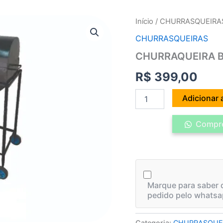
CHURRAQUEIRA
Início
/
CHURRASQUEIRA
BAFO
CHURRASQUEIRAS
C/
BOJO
CHURRAQUEIRA B
E
RODAS
R$
399,00
quantidade
Adicionar 
Compre
Marque para saber q
pedido pelo whatsa
Categoria:
CHURRASQUE