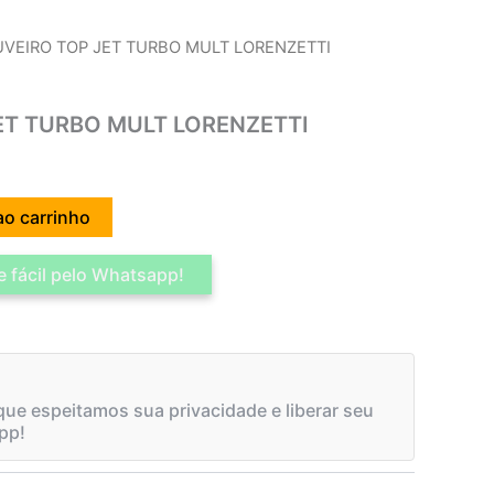
UVEIRO TOP JET TURBO MULT LORENZETTI
ET TURBO MULT LORENZETTI
ao carrinho
 fácil pelo Whatsapp!
ue espeitamos sua privacidade e liberar seu
pp!