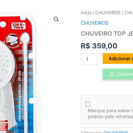
CHUVEIRO
Início
/
CHUVEIROS
/ CH
TOP
CHUVEIROS
JET
TURBO
CHUVEIRO TOP J
MULT
LORENZETTI
R$
359,00
quantidade
Adicionar 
Compre
Marque para saber q
pedido pelo whatsa
Categoria:
CHUVEIROS