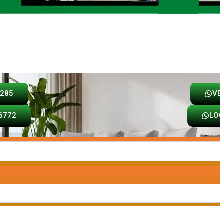
Loja
Carrinho
8285
V
6772
LO