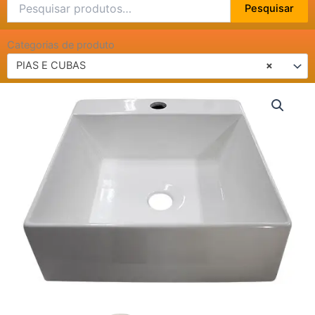
Pesquisar
Pesquisar
por:
Categorias de produto
PIAS E CUBAS
×
CUBA
CUBO
SOBREPOR
COZIMAX
quantidade