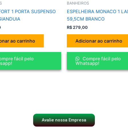
S
BANHEIROS
FORT 1 PORTA SUSPENSO
ESPELHEIRA MONACO 1 LA
GIANDUIA
59,5CM BRANCO
0
R$
279,00
onar ao carrinho
Adicionar ao carrinho
mpre fácil pelo
Compre fácil pelo
sapp!
Whatsapp!
Avalie nossa Empresa