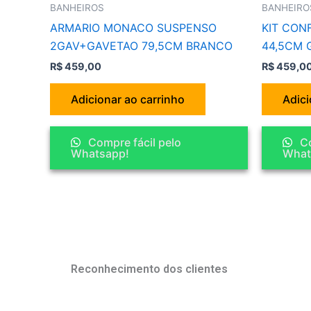
BANHEIROS
BANHEIRO
ARMARIO MONACO SUSPENSO
KIT CON
2GAV+GAVETAO 79,5CM BRANCO
44,5CM 
R$
459,00
R$
459,0
Adicionar ao carrinho
Adici
Compre fácil pelo
Co
Whatsapp!
What
Reconhecimento dos clientes