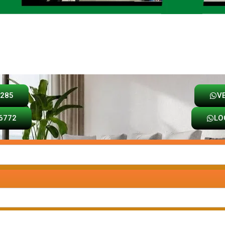
Loja
Carrinho
8285
V
6772
LO