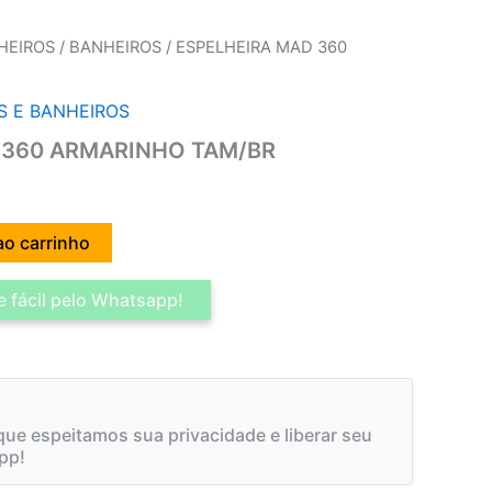
HEIROS
/
BANHEIROS
/ ESPELHEIRA MAD 360
S E BANHEIROS
 360 ARMARINHO TAM/BR
ao carrinho
 fácil pelo Whatsapp!
ue espeitamos sua privacidade e liberar seu
pp!