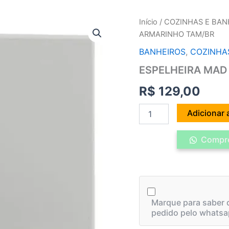
ESPELHEIRA
Início
/
COZINHAS E BAN
MAD
ARMARINHO TAM/BR
360
ARMARINHO
BANHEIROS
,
COZINHA
TAM/BR
ESPELHEIRA MAD
quantidade
R$
129,00
Adicionar 
Compre
Marque para saber q
pedido pelo whatsa