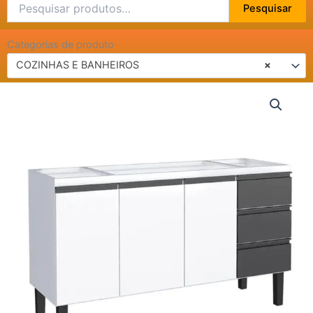
Pesquisar
Pesquisar
por:
Categorias de produto
COZINHAS E BANHEIROS
×
GABINETE
AÇO
P/
PIA
140
NETUNO
1346MM
PR
quantidade