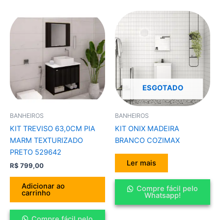
ESGOTADO
BANHEIROS
BANHEIROS
KIT TREVISO 63,0CM PIA
KIT ONIX MADEIRA
MARM TEXTURIZADO
BRANCO COZIMAX
PRETO 529642
Ler mais
R$
799,00
Adicionar ao
Compre fácil pelo
carrinho
Whatsapp!
Compre fácil pelo