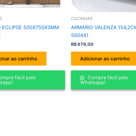
S
COZINHAS
 ECLIPSE 500X750X3MM
ARMARIO VALENZA 154,2C
X
560441
R$
679,00
onar ao carrinho
Adicionar ao carrinho
mpre fácil pelo
Compre fácil pelo
sapp!
Whatsapp!