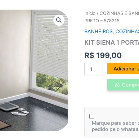
KIT
Início
/
COZINHAS E BAN
SIENA
PRETO – 578215
1
PORTA
BANHEIROS
,
COZINHA
39CM
KIT SIENA 1 POR
PRETO
-
R$
199,00
578215
quantidade
Adicionar 
Compre
Marque para saber q
pedido pelo whatsa