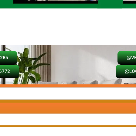
Loja
Carrinho
8285
V
6772
LO