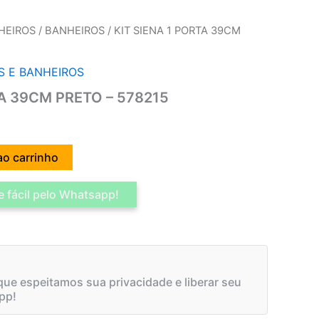
HEIROS
/
BANHEIROS
/ KIT SIENA 1 PORTA 39CM
S E BANHEIROS
TA 39CM PRETO – 578215
ao carrinho
 fácil pelo Whatsapp!
ue espeitamos sua privacidade e liberar seu
pp!