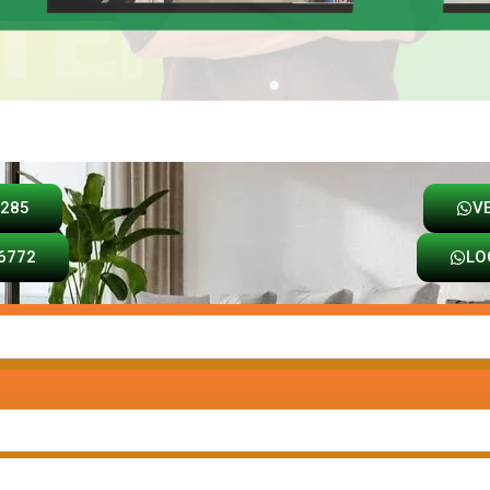
Loja
Carrinho
8285
V
6772
LO