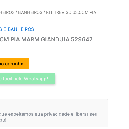
HEIROS
/
BANHEIROS
/ KIT TREVISO 63,0CM PIA
7
S E BANHEIROS
0CM PIA MARM GIANDUIA 529647
ao carrinho
 fácil pelo Whatsapp!
ue espeitamos sua privacidade e liberar seu
pp!