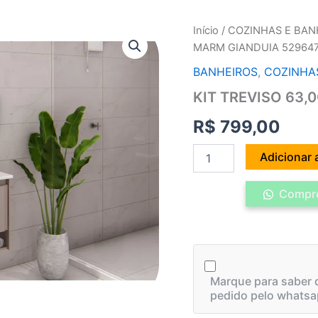
KIT
Início
/
COZINHAS E BAN
TREVISO
MARM GIANDUIA 52964
63,0CM
PIA
BANHEIROS
,
COZINHA
MARM
KIT TREVISO 63,
GIANDUIA
529647
R$
799,00
quantidade
Adicionar 
Compre
Marque para saber q
pedido pelo whatsa