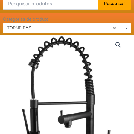
Pesquisar
Pesquisar
por:
Categorias de produto
TORNEIRAS
×
MISTURADOR
MONOC
COZ
BANC
GOURMET
PF
-
4755
quantidade