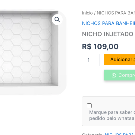
NICHO
Início
/
NICHOS PARA BA
INJETADO
NICHOS PARA BANHEI
MAX
660MM
NICHO INJETAD
BRANCO
quantidade
R$
109,00
Adicionar 
Compre
Marque para saber q
pedido pelo whatsa
Categoria:
NICHOS PARA