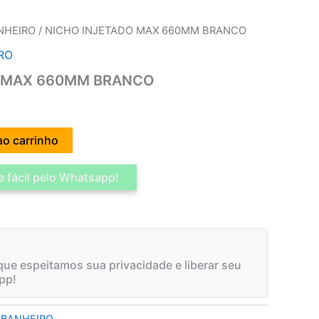
NHEIRO
/ NICHO INJETADO MAX 660MM BRANCO
RO
O MAX 660MM BRANCO
ao carrinho
 fácil pelo Whatsapp!
ue espeitamos sua privacidade e liberar seu
pp!
 BANHEIRO