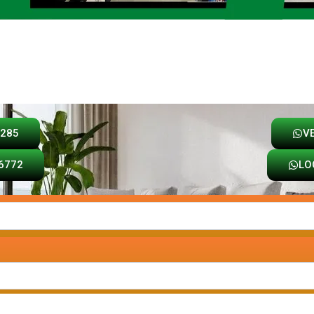
Loja
Carrinho
8285
V
6772
LO