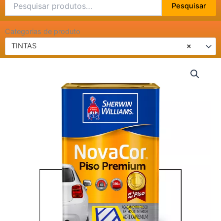
Pesquisar
Pesquisar
por:
Categorias de produto
TINTAS
×
NOVA
COR
PISO
PREMIUM
-
MAIS
RESISTENTE
18L
-
BRANCO
quantidade