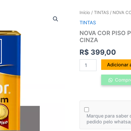
NOVA
Início
/
TINTAS
/ NOVA CO
COR
TINTAS
PISO
PREMIUM
NOVA COR PISO P
-
CINZA
MAIS
RESISTENTE
R$
399,00
18L
-
CINZA
Adicionar 
quantidade
Compre
Marque para saber q
pedido pelo whatsa