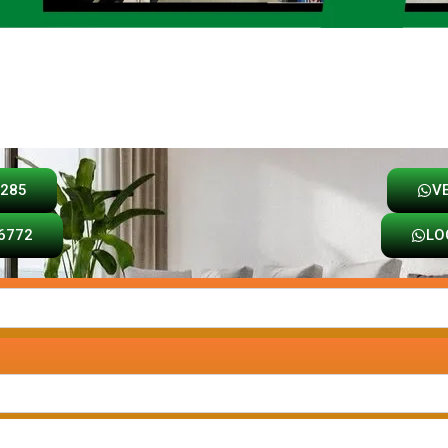
Loja
Carrinho
8285
V
6772
LO