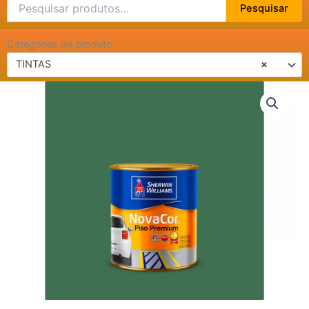
Pesquisar
Pesquisar
por:
Categorias de produto
TINTAS
×
NOVA
COR
PISO
PREMIUM
-
MAIS
RESISTENTE
900ML
-
VERDE
quantidade