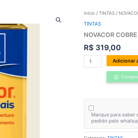
NOVACOR
Início
/
TINTAS
/ NOVACO
COBRE
TINTAS
MAIS
18LTS
NOVACOR COBRE 
-
BIANCO
R$
319,00
SERENO
quantidade
Adicionar 
Compre
Marque para saber q
pedido pelo whatsa
Categoria:
TINTAS