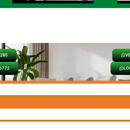
Loja
Carrinho
8285
V
6772
LO