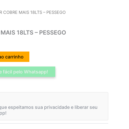
 COBRE MAIS 18LTS – PESSEGO
MAIS 18LTS – PESSEGO
ao carrinho
 fácil pelo Whatsapp!
ue espeitamos sua privacidade e liberar seu
pp!