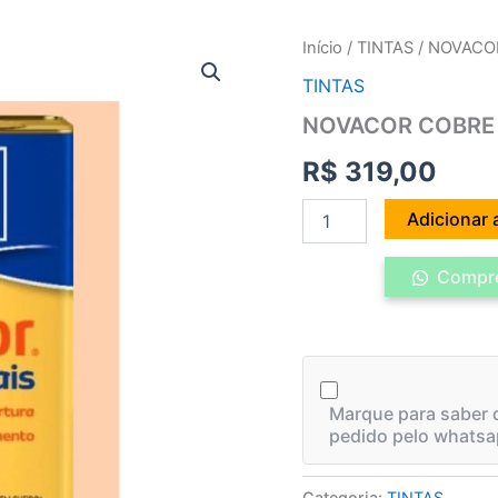
NOVACOR
Início
/
TINTAS
/ NOVACOR
COBRE
TINTAS
MAIS
18LTS
NOVACOR COBRE 
-
PESSEGO
R$
319,00
quantidade
Adicionar 
Compre
Marque para saber q
pedido pelo whatsa
Categoria:
TINTAS