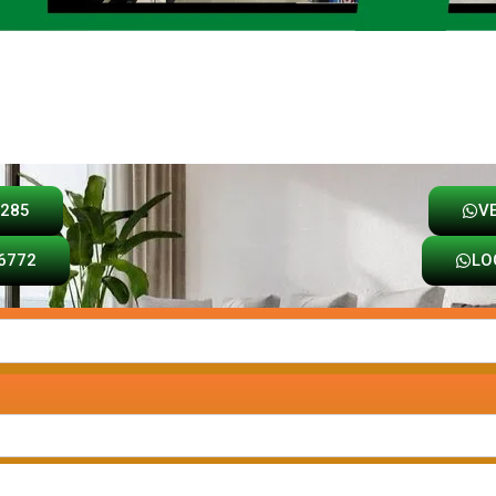
Loja
Carrinho
8285
V
6772
LO