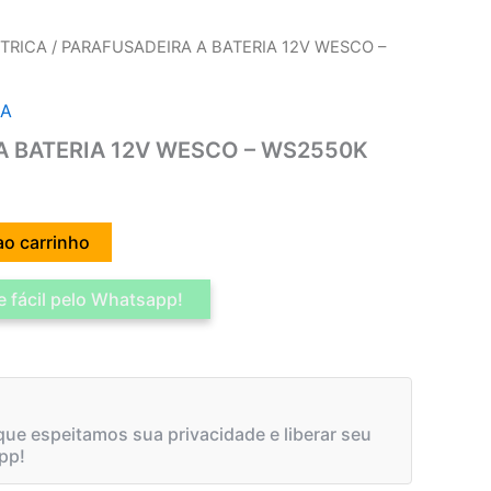
TRICA
/ PARAFUSADEIRA A BATERIA 12V WESCO –
CA
A BATERIA 12V WESCO – WS2550K
ao carrinho
 fácil pelo Whatsapp!
ue espeitamos sua privacidade e liberar seu
pp!