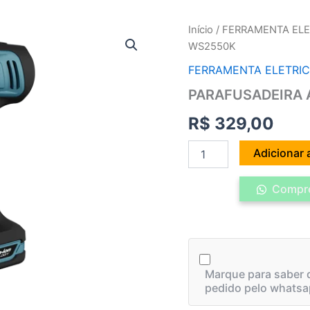
PARAFUSADEIRA
Início
/
FERRAMENTA ELE
A
WS2550K
BATERIA
12V
FERRAMENTA ELETRI
WESCO
PARAFUSADEIRA 
-
WS2550K
R$
329,00
quantidade
Adicionar 
Compre
Marque para saber q
pedido pelo whatsa