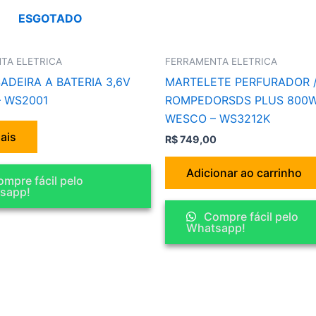
ESGOTADO
TA ELETRICA
FERRAMENTA ELETRICA
ADEIRA A BATERIA 3,6V
MARTELETE PERFURADOR 
 WS2001
ROMPEDORSDS PLUS 800W
WESCO – WS3212K
ais
R$
749,00
Adicionar ao carrinho
mpre fácil pelo
sapp!
Compre fácil pelo
Whatsapp!