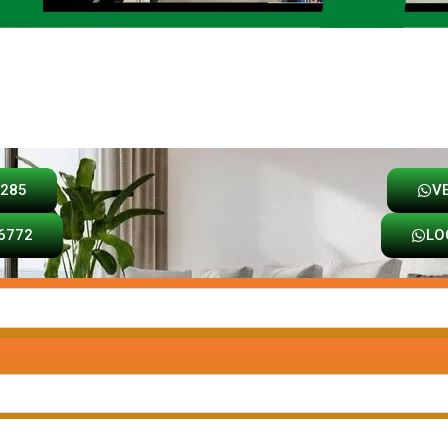
Loja
Carrinho
8285
V
6772
LO