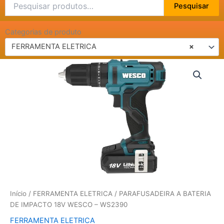
Pesquisar
Pesquisar
por:
Categorias de produto
FERRAMENTA ELETRICA
×
PARAFUSADEIRA
A
BATERIA
DE
IMPACTO
18V
WESCO
-
WS2390
quantidade
Início
/
FERRAMENTA ELETRICA
/ PARAFUSADEIRA A BATERIA
DE IMPACTO 18V WESCO – WS2390
FERRAMENTA ELETRICA