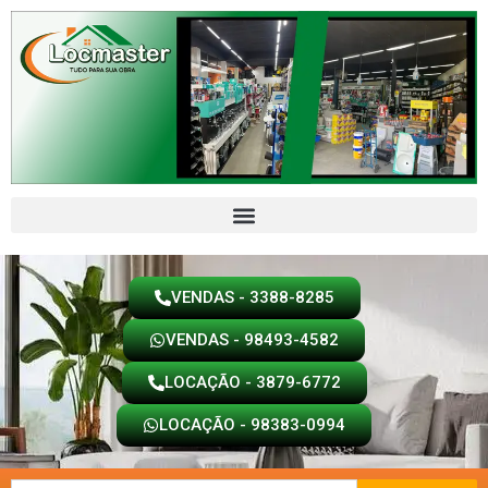
Ir
para
o
conteúdo
VENDAS - 3388-8285
VENDAS - 98493-4582
LOCAÇÃO - 3879-6772
LOCAÇÃO - 98383-0994