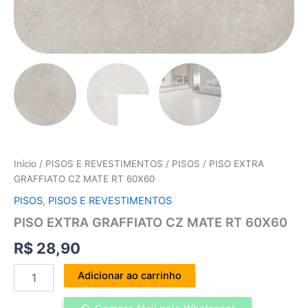
Início
/
PISOS E REVESTIMENTOS
/
PISOS
/ PISO EXTRA
GRAFFIATO CZ MATE RT 60X60
PISOS
,
PISOS E REVESTIMENTOS
PISO EXTRA GRAFFIATO CZ MATE RT 60X60
R$
28,90
Adicionar ao carrinho