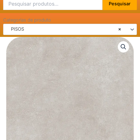
Pesquisar
Pesquisar
por:
Categorias de produto
PISOS
×
PISO
EXTRA
GRAFFIATO
CZ
MATE
RT
60X60
quantidade