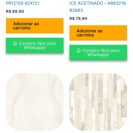
PR12156 62X121
ICE ACETINADO – AR83216
83X83
R$
89,90
R$
79,90
Adicionar ao
carrinho
Adicionar ao
carrinho
Compre fácil pelo
Whatsapp!
Compre fácil pelo
Whatsapp!