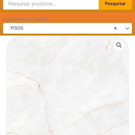
Pesquisar
Pesquisar
por:
Categorias de produto
PISOS
×
PORCELANATO
FUSION
ICE
ACETINADO
-
AR83216
83X83
quantidade