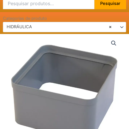
Pesquisar
Pesquisar
por:
Categorias de produto
HIDRÁULICA
×
PROLONGADOR
CAIXA
DE
PASSAG/GORD
10LT
MALLTON
quantidade