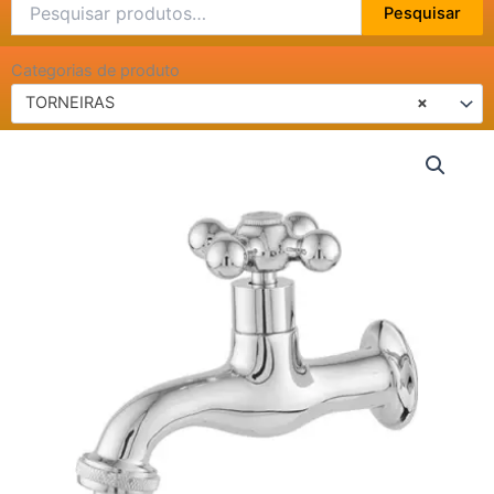
Pesquisar
Pesquisar
por:
Categorias de produto
TORNEIRAS
×
TORNEIRA
JARDIM
/
TANQUE
1/4
VOLTA
BICO
METAL
1138
C-
31
quantidade