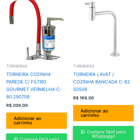
TORNEIRAS
TORNEIRAS
TORNEIRA COZINHA
TORNEIRA LAVAT /
PAREDE C/ FILTRO
COZINHA BANCADA C-82
GOURMET VERMELHA C-
50508
80 290708
R$
169,00
R$
209,00
Adicionar ao
carrinho
Adicionar ao
carrinho
Compre fácil pelo
Whatsapp!
Compre fácil pelo