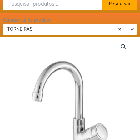
Pesquisar
Pesquisar
por:
Categorias de produto
TORNEIRAS
×
TORNEIRA
LAVAT/COZ
BANCADA
BICA
MOVEL
LUXO
C-
91
2197
quantidade