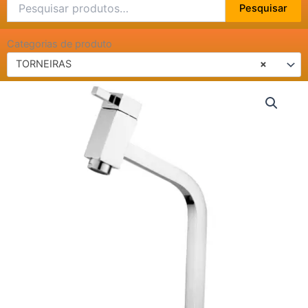
Pesquisar
Pesquisar
por:
Categorias de produto
TORNEIRAS
×
TORNEIRA
LAVATÓRIO
BANCADA
ETNA
C-
53
9340
quantidade