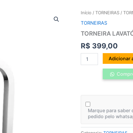
TORNEIRA
Início
/
TORNEIRAS
/ TOR
LAVATÓRIO
TORNEIRAS
BANCADA
ETNA
TORNEIRA LAVAT
C-
53
R$
399,00
9350
quantidade
Adicionar 
Compre
Marque para saber q
pedido pelo whatsa
Categoria:
TORNEIRAS