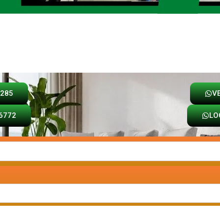
Loja
Carrinho
8285
V
6772
LO