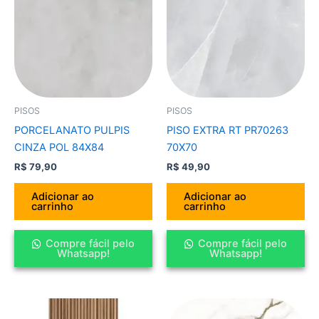
PISOS
PISOS
PORCELANATO PULPIS
PISO EXTRA RT PR70263
CINZA POL 84X84
70X70
R$
79,90
R$
49,90
Adicionar ao
Adicionar ao
carrinho
carrinho
Compre fácil pelo
Compre fácil pelo
Whatsapp!
Whatsapp!