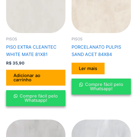
PISOS
PISOS
PISO EXTRA CLEANTEC
PORCELANATO PULPIS
WHITE MATE 81X81
SAND ACET 84X84
R$
35,90
Ler mais
Adicionar ao
carrinho
Compre fácil pelo
Whatsapp!
Compre fácil pelo
Whatsapp!