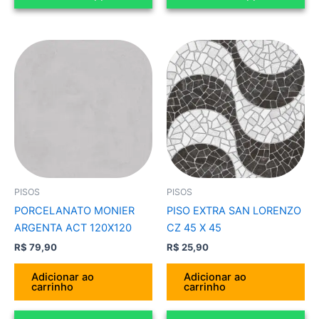
PISOS
PISOS
PORCELANATO MONIER
PISO EXTRA SAN LORENZO
ARGENTA ACT 120X120
CZ 45 X 45
R$
79,90
R$
25,90
Adicionar ao
Adicionar ao
carrinho
carrinho