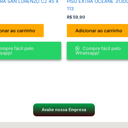
TRA SAN LORENZO CZ 45 X
PISO EXTRA OCEANE 31300
113
R$
59,90
onar ao carrinho
Adicionar ao carrinho
mpre fácil pelo
Compre fácil pelo
sapp!
Whatsapp!
Avalie nossa Empresa