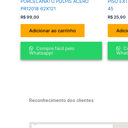
PORCELANATO PULPIS ACERO
PISO EX
PR12018 62X121
45
R$
99,00
R$
25,90
Adicionar ao carrinho
Adici
Compre fácil pelo
Co
Whatsapp!
What
Reconhecimento dos clientes