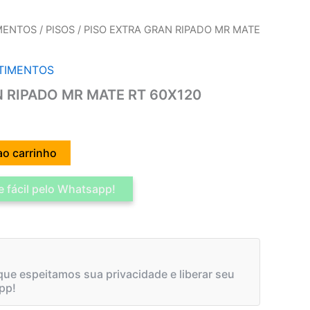
IMENTOS
/
PISOS
/ PISO EXTRA GRAN RIPADO MR MATE
STIMENTOS
 RIPADO MR MATE RT 60X120
ao carrinho
 fácil pelo Whatsapp!
ue espeitamos sua privacidade e liberar seu
pp!