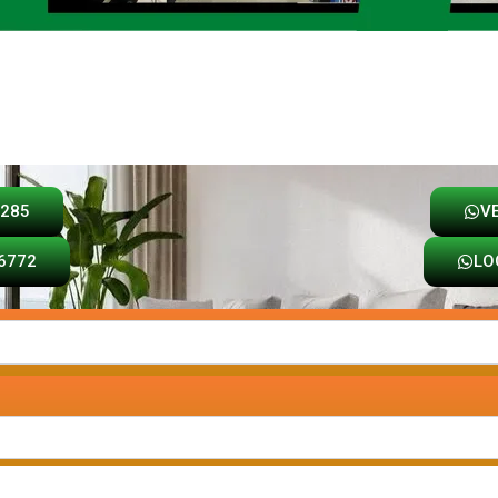
Loja
Carrinho
8285
V
6772
LO