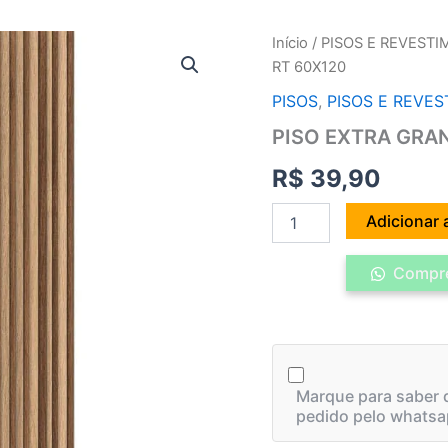
PISO
Início
/
PISOS E REVEST
EXTRA
RT 60X120
GRAN
RIPADO
PISOS
,
PISOS E REVE
MR
PISO EXTRA GRAN
MATE
RT
R$
39,90
60X120
quantidade
Adicionar 
Compre
Marque para saber q
pedido pelo whatsa