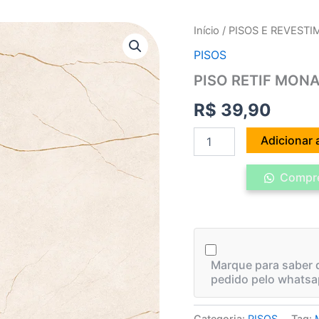
PISO
Início
/
PISOS E REVEST
RETIF
PISOS
MONACO
|
PISO RETIF MONAC
75
x
R$
39,90
75
quantidade
Adicionar 
Compre
Marque para saber q
pedido pelo whatsa
Categoria:
PISOS
Tag: