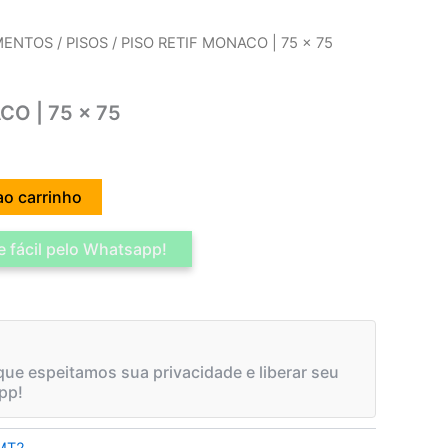
IMENTOS
/
PISOS
/ PISO RETIF MONACO | 75 x 75
O | 75 x 75
ao carrinho
 fácil pelo Whatsapp!
ue espeitamos sua privacidade e liberar seu
pp!
MT2