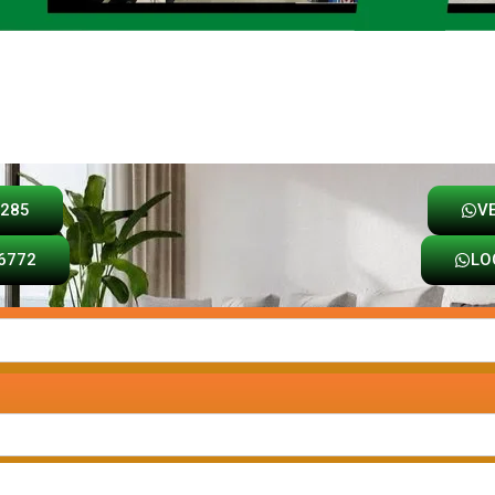
Loja
Carrinho
8285
V
6772
LO