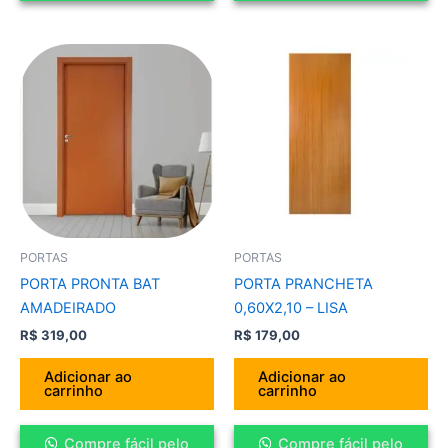
PORTAS
PORTAS
PORTA PRONTA BAT
PORTA PRANCHETA
AMADEIRADO
0,60X2,10 – LISA
R$
319,00
R$
179,00
Adicionar ao
Adicionar ao
carrinho
carrinho
Compre fácil pelo
Compre fácil pelo