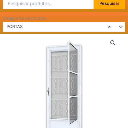
Pesquisar
Pesquisar
por:
Categorias de produto
PORTAS
×
PORTA
POSTIGO
AÇO
C/
GRADE
BR
-
2,15
x
0,80
quantidade