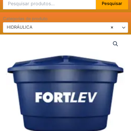
Pesquisar
Pesquisar
por:
Categorias de produto
HIDRÁULICA
×
CAIXA
D'AGUA
FORTLEV
-
VALORES
NA
DESCRIÇÃO
quantidade