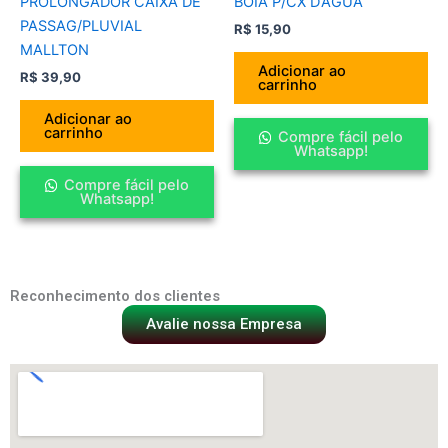
PROLONGADOR CAIXA DE
BOIA P/CX D’AGUA
PASSAG/PLUVIAL
R$
15,90
MALLTON
Adicionar ao
R$
39,90
carrinho
Adicionar ao
carrinho
Compre fácil pelo
Whatsapp!
Compre fácil pelo
Whatsapp!
Reconhecimento dos clientes
Avalie nossa Empresa