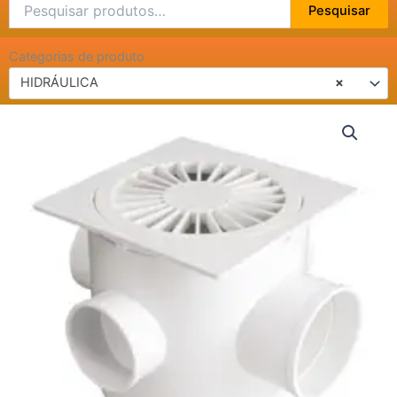
Pesquisar
Pesquisar
por:
Categorias de produto
HIDRÁULICA
×
CAIXA
SIFONADA
100X100X50
quantidade