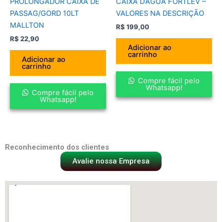
PROLONGADOR CAIXA DE
CAIXA D’AGUA FORTLEV –
PASSAG/GORD 10LT
VALORES NA DESCRIÇÃO
MALLTON
R$
199,00
R$
22,90
Adicionar ao
carrinho
Adicionar ao
carrinho
Compre fácil pelo
Whatsapp!
Compre fácil pelo
Whatsapp!
Reconhecimento dos clientes
Avalie nossa Empresa