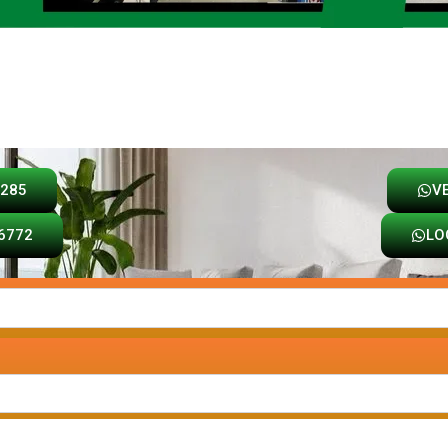
Loja
Carrinho
8285
V
6772
LO