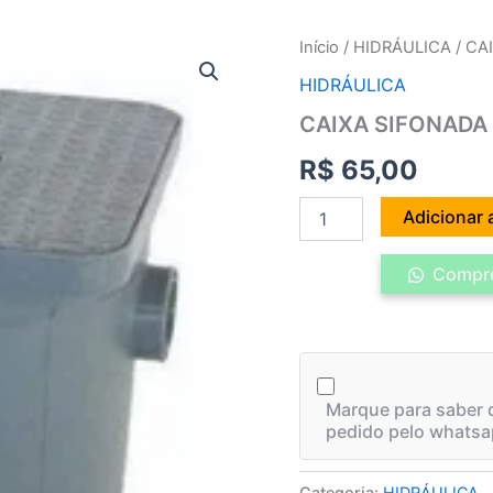
CAIXA
Início
/
HIDRÁULICA
/ CA
SIFONADA
HIDRÁULICA
10LT
MALLTON
CAIXA SIFONADA
quantidade
R$
65,00
Adicionar 
Compre
Marque para saber q
pedido pelo whatsa
Categoria:
HIDRÁULICA