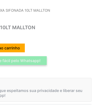
IXA SIFONADA 10LT MALLTON
 10LT MALLTON
ao carrinho
 fácil pelo Whatsapp!
ue espeitamos sua privacidade e liberar seu
pp!