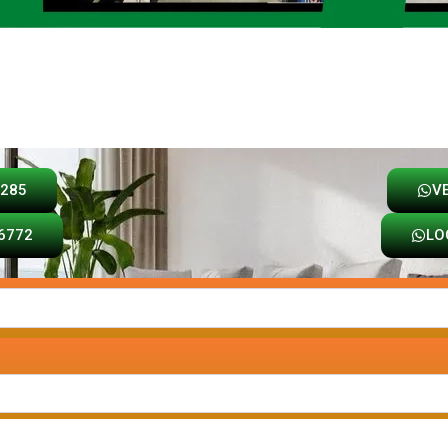
Loja
Carrinho
8285
V
6772
LO