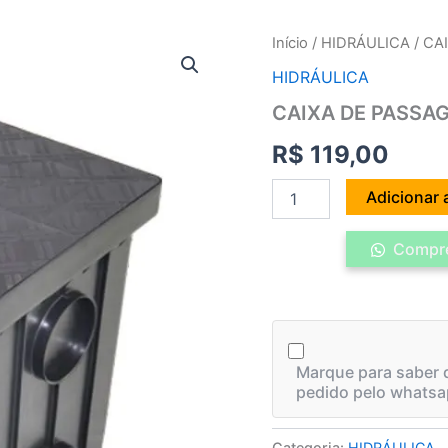
CAIXA
Início
/
HIDRÁULICA
/ CA
DE
HIDRÁULICA
PASSAG
INSPEÇÃO
CAIXA DE PASSA
ESGOTO
quantidade
R$
119,00
Adicionar 
Compre
Marque para saber q
pedido pelo whatsa
Categoria:
HIDRÁULICA