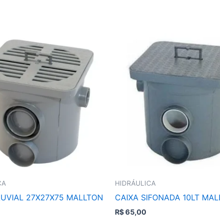
CA
HIDRÁULICA
LUVIAL 27X27X75 MALLTON
CAIXA SIFONADA 10LT MA
R$
65,00