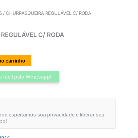
S
/ CHURRASQUEIRA REGULÁVEL C/ RODA
REGULÁVEL C/ RODA
ao carrinho
 fácil pelo Whatsapp!
ue espeitamos sua privacidade e liberar seu
pp!
IRAS