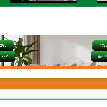
Loja
Carrinho
8285
V
6772
LO