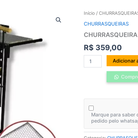
CHURRASQUEIRA
Início
/
CHURRASQUEIRA
REGULÁVEL
CHURRASQUEIRAS
C/
RODA
CHURRASQUEIRA 
quantidade
R$
359,00
Adicionar 
Compre
Marque para saber q
pedido pelo whatsa
Categoria:
CHURRASQUE