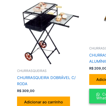
CHURRAS
CHURRAS
ALUMÍNI
R$
209,0
CHURRASQUEIRAS
CHURRASQUEIRA DOBRÁVEL C/
Adici
RODA
R$
309,00
Co
What
Adicionar ao carrinho