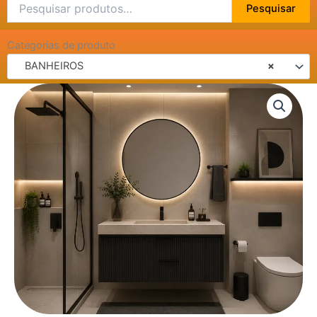
Pesquisar
Pesquisar
por:
Categorias de produto
BANHEIROS
×
ESPELHEIRA
REDONDA
AÇO
LUNA
PRETA
quantidade