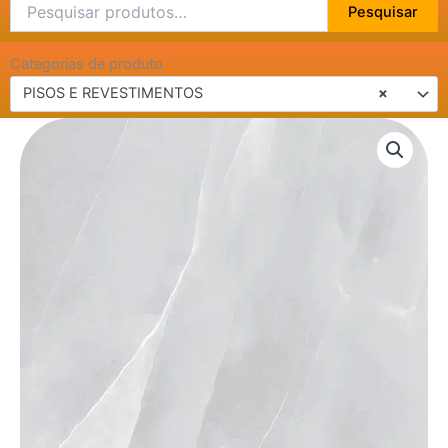
Pesquisar
Pesquisar
por:
Categorias de produto
PISOS E REVESTIMENTOS
×
PISO
EXTRA
RETIF
PR70263
70X70
quantidade