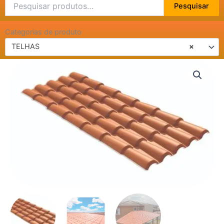
Pesquisar
Pesquisar
por:
Categorias de produto
TELHAS
×
TELHA
COLONIAL
CER
3,28x0,86
PRECONVC
quantidade