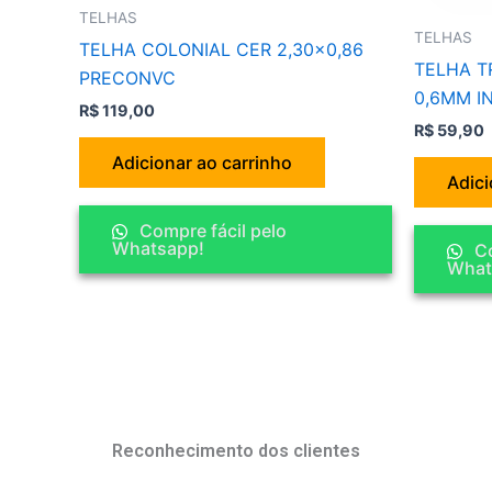
TELHAS
TELHAS
TELHA COLONIAL CER 2,30×0,86
TELHA TR
PRECONVC
0,6MM I
R$
119,00
R$
59,90
Adicionar ao carrinho
Adici
Compre fácil pelo
Whatsapp!
Co
What
Reconhecimento dos clientes