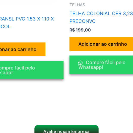
TELHAS
TELHA COLONIAL CER 3,28
ANSL PVC 1,53 X 1,10 X
PRECONVC
NCOL
R$
199,00
Adicionar ao carrinho
onar ao carrinho
Compre fácil pelo
Whatsapp!
mpre fácil pelo
sapp!
Avalie nossa Empresa