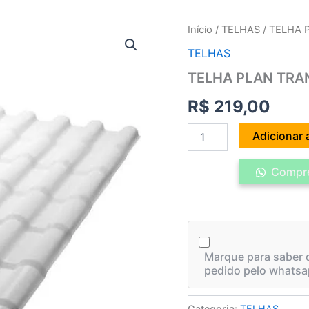
TELHA
Início
/
TELHAS
/ TELHA 
PLAN
TELHAS
TRANSLUCIDA
2,42X0,88
TELHA PLAN TRA
PRECONVC
quantidade
R$
219,00
Adicionar 
Compre
Marque para saber q
pedido pelo whatsa
Categoria:
TELHAS