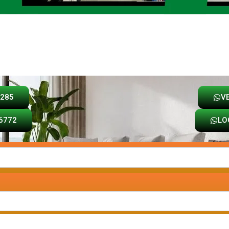
Loja
Carrinho
8285
V
6772
LO