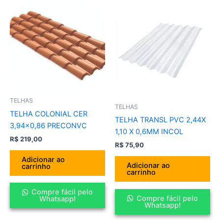
TELHAS
TELHAS
TELHA COLONIAL CER
TELHA TRANSL PVC 2,44X
3,94×0,86 PRECONVC
1,10 X 0,6MM INCOL
R$
219,00
R$
75,90
Adicionar ao
Adicionar ao
carrinho
carrinho
Compre fácil pelo
Compre fácil pelo
Whatsapp!
Whatsapp!