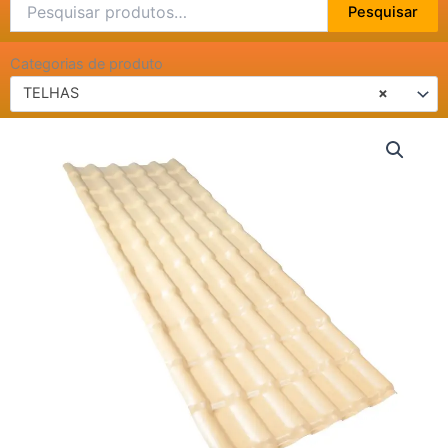
Pesquisar
Pesquisar
por:
Categorias de produto
TELHAS
×
TELHA
PLAN
MARF
3,30X0,88
PRECONVC
quantidade